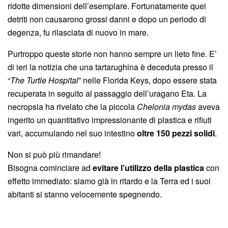
ridotte dimensioni dell’esemplare. Fortunatamente quei
detriti non causarono grossi danni e dopo un periodo di
degenza, fu rilasciata di nuovo in mare.
Purtroppo queste storie non hanno sempre un lieto fine. E’
di ieri la notizia che una tartarughina è deceduta presso il
“
The Turtle Hospital
” nelle Florida Keys, dopo essere stata
recuperata in seguito al passaggio dell’uragano Eta. La
necropsia ha rivelato che la piccola
Chelonia mydas
aveva
ingerito un quantitativo impressionante di plastica e rifiuti
vari, accumulando nel suo intestino
oltre 150 pezzi solidi
.
Non si può più rimandare!
Bisogna cominciare ad
evitare l’utilizzo della plastica
con
effetto immediato: siamo già in ritardo e la Terra ed i suoi
abitanti si stanno velocemente spegnendo.