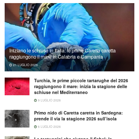
Iniziano le schiuse in Italia: le prime Caretta caretta
raggiungono il mare in Calabria e Campania
21 LUGLIO 2026
Turchia, le prime piccole tartarughe del 2026
raggiungono il mare: inizia la stagione delle
schiuse nel Mediterraneo
9 LUGLIO 2026
Primo nido di Caretta caretta in Sardegna:
prende il via la stagione 2026 sull’isola
6 LUGLIO 2026
Le testuggini che aiutano il Sahel: la