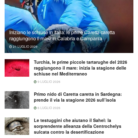
Iniziano le schiuse in Italia: le prime Caretta caretta
raggiungono il mare in Calabria e Campania
21 LUGLIO 2026
Turchia, le prime piccole tartarughe del 2026
raggiungono il mare: inizia la stagione delle
schiuse nel Mediterraneo
9 LUGLIO 2026
Primo nido di Caretta caretta in Sardegna:
prende il via la stagione 2026 sull’isola
6 LUGLIO 2026
Le testuggini che aiutano il Sahel: la
sorprendente alleanza della Centrochelys
sulcata contro la desertificazione