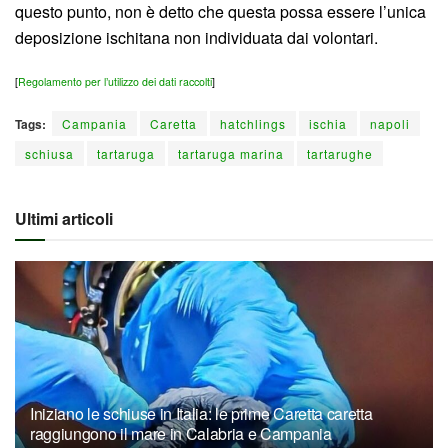
questo punto, non è detto che questa possa essere l’unica
deposizione ischitana non individuata dai volontari.
[
Regolamento per l’utilizzo dei dati raccolti
]
Tags:
Campania
Caretta
hatchlings
ischia
napoli
schiusa
tartaruga
tartaruga marina
tartarughe
Ultimi articoli
Iniziano le schiuse in Italia: le prime Caretta caretta
raggiungono il mare in Calabria e Campania