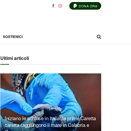
DONA ORA
SOSTIENICI
Ultimi articoli
Iniziano le schiuse in Italia: le prime Caretta
caretta raggiungono il mare in Calabria e