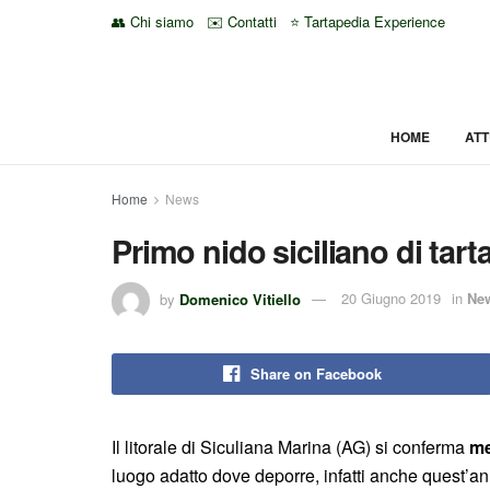
👥 Chi siamo
✉️ Contatti
⭐ Tartapedia Experience
HOME
ATT
Home
News
Primo nido siciliano di tar
by
Domenico Vitiello
20 Giugno 2019
in
Ne
Share on Facebook
Il litorale di Siculiana Marina (AG) si conferma
me
luogo adatto dove deporre, infatti anche quest’a