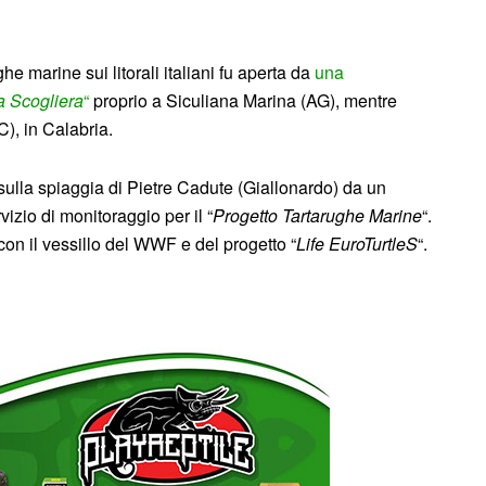
he marine sui litorali italiani fu aperta da
una
a Scogliera
“
proprio a Siculiana Marina (AG), mentre
), in Calabria.
sulla spiaggia di Pietre Cadute (Giallonardo) da un
izio di monitoraggio per il “
Progetto Tartarughe Marine
“.
con il vessillo del WWF e del progetto “
Life EuroTurtleS
“.