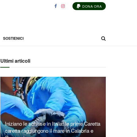
DONA ORA
SOSTIENICI
Ultimi articoli
Iniziano le schiuse in Italia: le prime Caretta
caretta raggiungono il mare in Calabria e