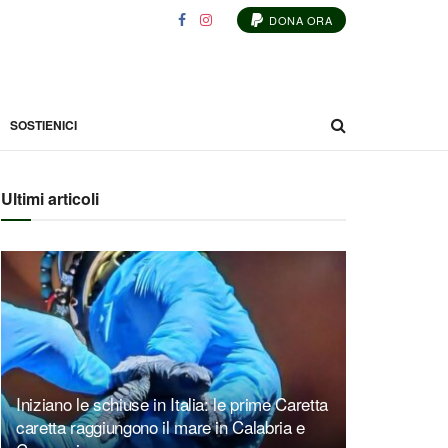
DONA ORA
SOSTIENICI
Ultimi articoli
Iniziano le schiuse in Italia: le prime Caretta
caretta raggiungono il mare in Calabria e