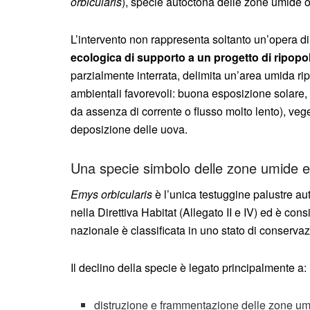
orbicularis
), specie autoctona delle zone umide og
L’intervento non rappresenta soltanto un’opera d
ecologica di supporto a un progetto di ripop
parzialmente interrata, delimita un’area umida ripr
ambientali favorevoli: buona esposizione solare, 
da assenza di corrente o flusso molto lento), vege
deposizione delle uova.
Una specie simbolo delle zone umide 
Emys orbicularis
è l’unica testuggine palustre auto
nella Direttiva Habitat (Allegato II e IV) ed è con
nazionale è classificata in uno stato di conservaz
Il declino della specie è legato principalmente a:
distruzione e frammentazione delle zone u