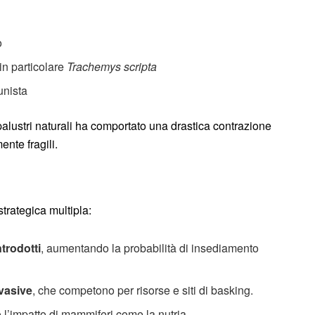
o
in particolare
Trachemys scripta
unista
palustri naturali ha comportato una drastica contrazione
nte fragili.
strategica multipla:
ntrodotti
, aumentando la probabilità di insediamento
nvasive
, che competono per risorse e siti di basking.
 l’impatto di mammiferi come la nutria.