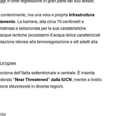
gi in forte regressione in gran parte del suo areale.
i contenimento, ma una vera e propria
infrastruttura
olamento
. La barriera, alta circa 70 centimetri e
istinata e selezionata per le sue caratteristiche
acque lentiche (ecosistemi d’acqua dolce caratterizzati
tazione idonea alla termoregolazione e siti adatti alla
europee
ctona dell’Italia settentrionale e centrale. È inserita
siderata
“Near Threatened” dalla IUCN
, mentre a livello
ione sfavorevole in diverse regioni.
mide