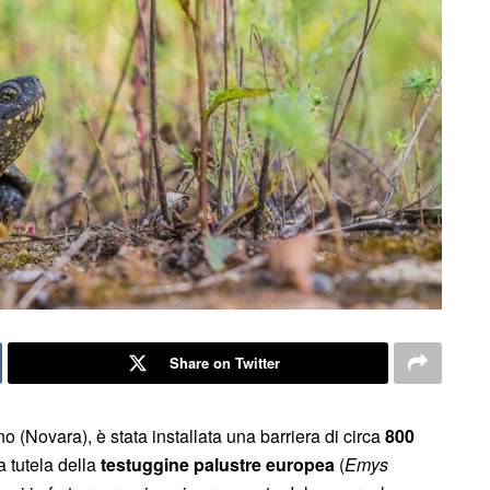
Share on Twitter
no (Novara), è stata installata una barriera di circa
800
la tutela della
testuggine palustre europea
(
Emys