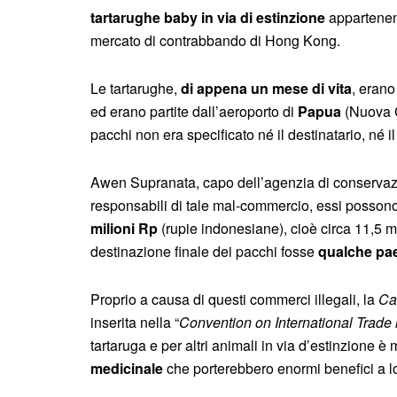
tartarughe baby in via di estinzione
appartenent
mercato di contrabbando di Hong Kong.
Le tartarughe,
di appena un mese di vita
, erano
ed erano partite dall’aeroporto di
Papua
(Nuova G
pacchi non era specificato né il destinatario, né il
Awen Supranata, capo dell’agenzia di conservazion
responsabili di tale mal-commercio, essi possono
milioni Rp
(rupie indonesiane), cioè circa 11,5 
destinazione finale dei pacchi fosse
qualche pae
Proprio a causa di questi commerci illegali, la
Ca
inserita nella “
Convention on International Trad
tartaruga e per altri animali in via d’estinzione è
medicinale
che porterebbero enormi benefici a lo