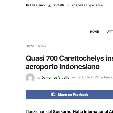
👥 Chi siamo
✉️ Contatti
⭐ Tartapedia Experience
HOME
ATT
Home
News
Quasi 700 Carettochelys in
aeroporto indonesiano
by
Domenico Vitiello
2 Aprile 2013
in
News
Share on Facebook
I funzionari del
Soekarno-Hatta International Ai