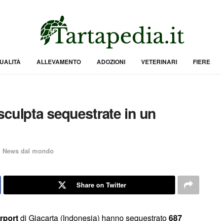
UALITÀ
ALLEVAMENTO
ADOZIONI
VETERINARI
FIERE
sculpta sequestrate in un
,
News dal mondo
Share on Twitter
rport
di Giacarta (Indonesia) hanno sequestrato
687