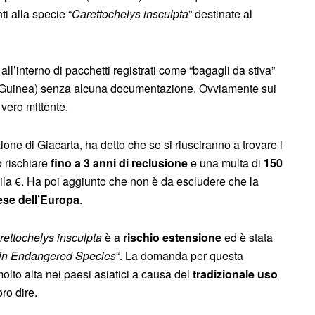
i alla specie “
Carettochelys insculpta
” destinate al
 all’interno di pacchetti registrati come “bagagli da stiva”
uinea) senza alcuna documentazione. Ovviamente sui
 vero mittente.
e di Giacarta, ha detto che se si riusciranno a trovare i
 rischiare
fino a 3 anni di reclusione
e una multa di
150
mila €. Ha poi aggiunto che non è da escludere che la
se dell’Europa
.
rettochelys insculpta
è a
rischio estensione
ed è stata
e in Endangered Species
“. La domanda per questa
 molto alta nei paesi asiatici a causa del
tradizionale uso
ro dire.