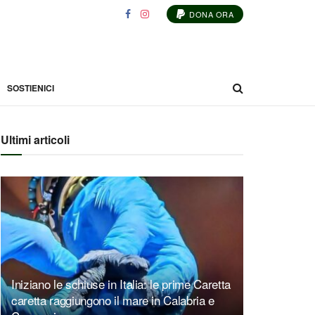
DONA ORA
SOSTIENICI
Ultimi articoli
Iniziano le schiuse in Italia: le prime Caretta
caretta raggiungono il mare in Calabria e