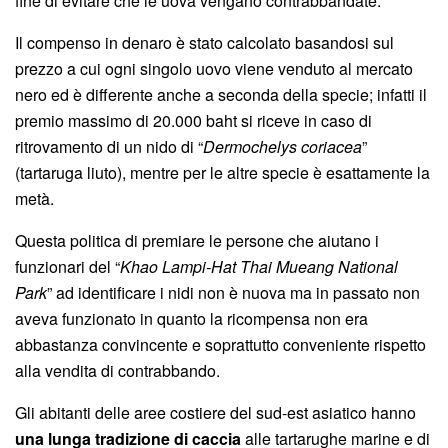
fine di evitare che le uova vengano contrabbandate.
Il compenso in denaro è stato calcolato basandosi sul
prezzo a cui ogni singolo uovo viene venduto al mercato
nero ed è differente anche a seconda della specie; infatti il
premio massimo di 20.000 baht si riceve in caso di
ritrovamento di un nido di “
Dermochelys coriacea
”
(tartaruga liuto), mentre per le altre specie è esattamente la
metà.
Questa politica di premiare le persone che aiutano i
funzionari del “
Khao Lampi-Hat Thai Mueang National
Park
” ad identificare i nidi non è nuova ma in passato non
aveva funzionato in quanto la ricompensa non era
abbastanza convincente e soprattutto conveniente rispetto
alla vendita di contrabbando.
Gli abitanti delle aree costiere del sud-est asiatico hanno
una lunga tradizione di caccia
alle tartarughe marine e di