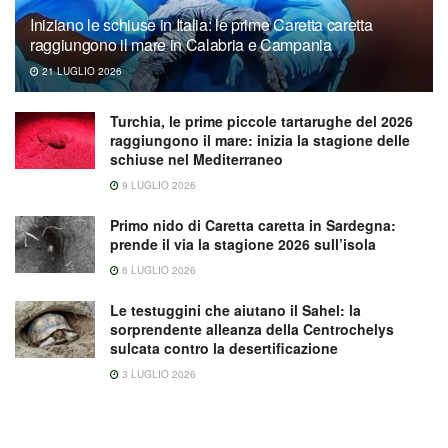
Iniziano le schiuse in Italia: le prime Caretta caretta
raggiungono il mare in Calabria e Campania
21 LUGLIO 2026
Turchia, le prime piccole tartarughe del 2026
raggiungono il mare: inizia la stagione delle
schiuse nel Mediterraneo
9 LUGLIO 2026
Primo nido di Caretta caretta in Sardegna:
prende il via la stagione 2026 sull’isola
6 LUGLIO 2026
Le testuggini che aiutano il Sahel: la
sorprendente alleanza della Centrochelys
sulcata contro la desertificazione
3 LUGLIO 2026