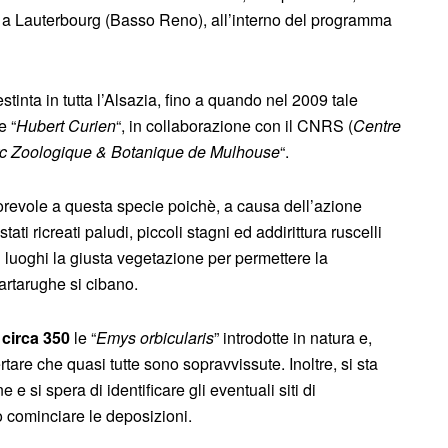
no a Lauterbourg (Basso Reno), all’interno del programma
tinta in tutta l’Alsazia, fino a quando nel 2009 tale
e “
Hubert Curien
“, in collaborazione con il CNRS (
Centre
c Zoologique & Botanique de Mulhouse
“.
revole a questa specie poichè, a causa dell’azione
 ricreati paludi, piccoli stagni ed addirittura ruscelli
sti luoghi la giusta vegetazione per permettere la
 tartarughe si cibano.
e
circa 350
le “
Emys orbicularis
” introdotte in natura e,
tare che quasi tutte sono sopravvissute. Inoltre, si sta
e si spera di identificare gli eventuali siti di
 cominciare le deposizioni.