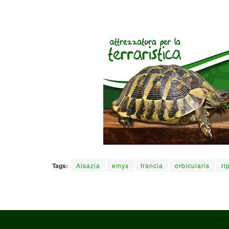
Tags:
Alsazia
emys
francia
orbicularis
ri