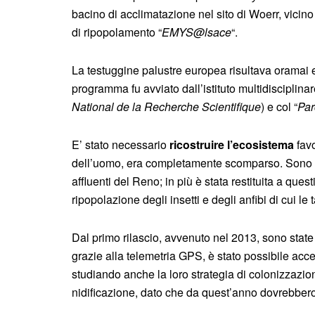
bacino di acclimatazione nel sito di Woerr, vici
di ripopolamento “
EMYS@lsace
“.
La testuggine palustre europea risultava oramai es
programma fu avviato dall’istituto multidisciplinar
National de la Recherche Scientifique
) e col “
Par
E’ stato necessario
ricostruire l’ecosistema
favo
dell’uomo, era completamente scomparso. Sono stati
affluenti del Reno; in più è stata restituita a que
ripopolazione degli insetti e degli anfibi di cui le
Dal primo rilascio, avvenuto nel 2013, sono stat
grazie alla telemetria GPS, è stato possibile accer
studiando anche la loro strategia di colonizzazione 
nidificazione, dato che da quest’anno dovrebbero