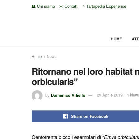
👥 Chi siamo
✉️ Contatti
⭐ Tartapedia Experience
HOME
ATT
Home
News
Ritornano nel loro habitat
orbicularis”
by
Domenico Vitiello
29 Aprile 2019
in
New
Share on Facebook
Centotrenta piccoli esemplari di “
Emys orbiculari