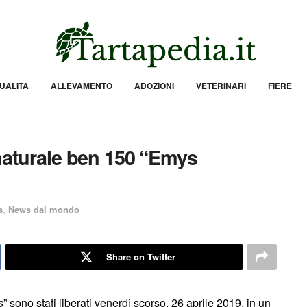
UALITÀ
ALLEVAMENTO
ADOZIONI
VETERINARI
FIERE
 naturale ben 150 “Emys
s
,
News dal mondo
Share on Twitter
s
” sono stati liberati venerdì scorso, 26 aprile 2019, in un