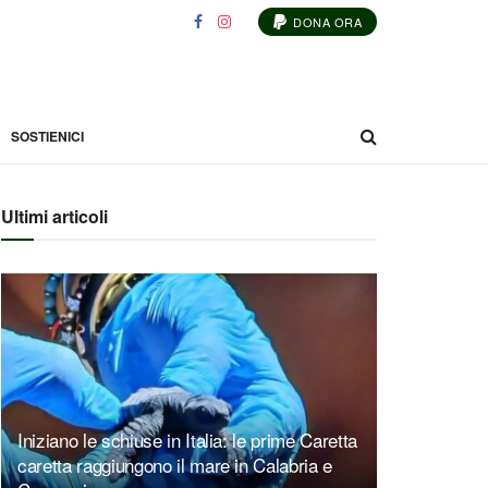
DONA ORA
SOSTIENICI
Ultimi articoli
Iniziano le schiuse in Italia: le prime Caretta
caretta raggiungono il mare in Calabria e