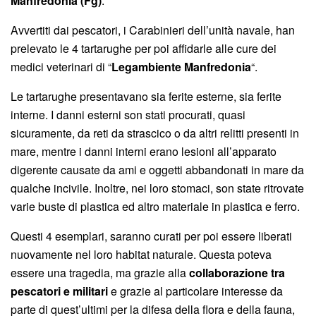
Manfredonia (Fg)
.
Avvertiti dai pescatori, i Carabinieri dell’unità navale, han
prelevato le 4 tartarughe per poi affidarle alle cure dei
medici veterinari di “
Legambiente Manfredonia
“.
Le tartarughe presentavano sia ferite esterne, sia ferite
interne. I danni esterni son stati procurati, quasi
sicuramente, da reti da strascico o da altri relitti presenti in
mare, mentre i danni interni erano lesioni all’apparato
digerente causate da ami e oggetti abbandonati in mare da
qualche incivile. Inoltre, nei loro stomaci, son state ritrovate
varie buste di plastica ed altro materiale in plastica e ferro.
Questi 4 esemplari, saranno curati per poi essere liberati
nuovamente nel loro habitat naturale. Questa poteva
essere una tragedia, ma grazie alla
collaborazione tra
pescatori e militari
e grazie al particolare interesse da
parte di quest’ultimi per la difesa della flora e della fauna,