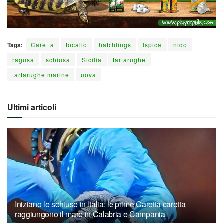
Tags:
Caretta
focallo
hatchlings
Ispica
nido
ragusa
schiusa
Sicilia
tartarughe
tartarughe marine
uova
Ultimi articoli
Iniziano le schiuse in Italia: le prime Caretta caretta
raggiungono il mare in Calabria e Campania