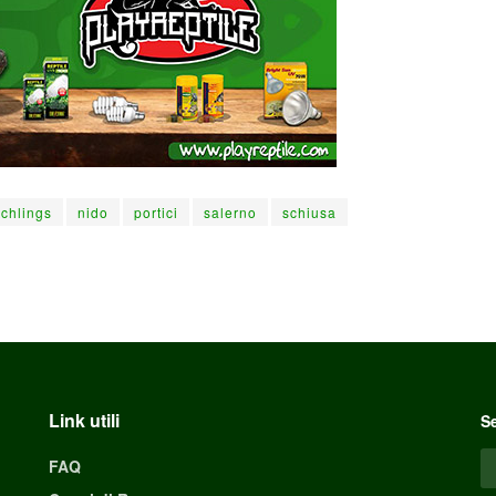
tchlings
nido
portici
salerno
schiusa
Link utili
Se
FAQ