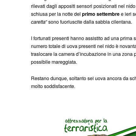
rilevati dagli appositi sensori posizionati nel nid
schiusa per la notte del
primo settembre
e ieri s
caretta
” sono fuoriuscite dalla sabbia cilentana.
I fortunati presenti hanno assistito ad una prima 
numero totale di uova presenti nel nido è novanta
traslocare la camera d’incubazione in una zona pi
possibile mareggiata.
Restano dunque, soltanto sei uova ancora da sch
molto soddisfacente.