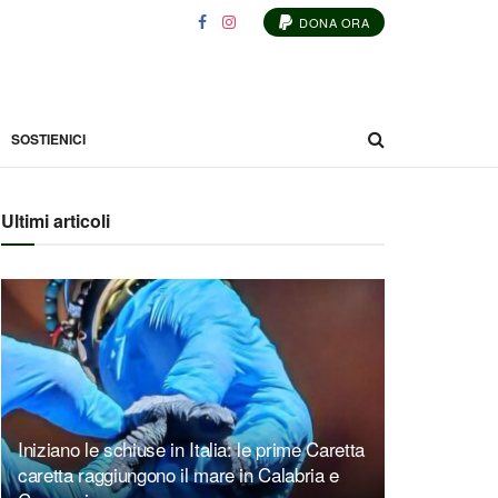
DONA ORA
SOSTIENICI
Ultimi articoli
Iniziano le schiuse in Italia: le prime Caretta
caretta raggiungono il mare in Calabria e