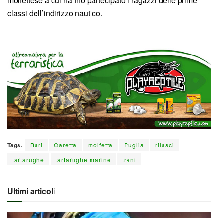
molfettese a cui hanno partecipato i ragazzi delle prime
classi dell’indirizzo nautico.
Tags:
Bari
Caretta
molfetta
Puglia
rilasci
tartarughe
tartarughe marine
trani
Ultimi articoli