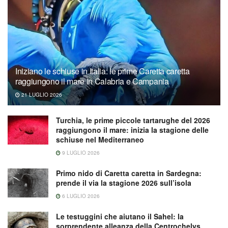
Iniziano le schiuse in Italia: le prime Caretta caretta
raggiungono il mare in Calabria e Campania
21 LUGLIO 2026
Turchia, le prime piccole tartarughe del 2026
raggiungono il mare: inizia la stagione delle
schiuse nel Mediterraneo
9 LUGLIO 2026
Primo nido di Caretta caretta in Sardegna:
prende il via la stagione 2026 sull’isola
6 LUGLIO 2026
Le testuggini che aiutano il Sahel: la
sorprendente alleanza della Centrochelys