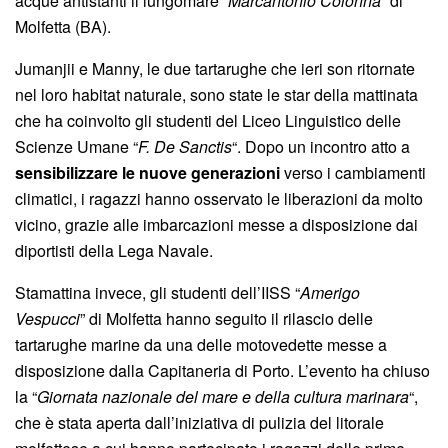
acque antistanti il lungomare “
Marcantonio Colonna
” di
Molfetta (BA).
Jumanjii e Manny, le due tartarughe che ieri son ritornate
nel loro habitat naturale, sono state le star della mattinata
che ha coinvolto gli studenti del Liceo Linguistico delle
Scienze Umane “
F. De Sanctis
“. Dopo un incontro atto a
sensibilizzare le nuove generazioni
verso i cambiamenti
climatici, i ragazzi hanno osservato le liberazioni da molto
vicino, grazie alle imbarcazioni messe a disposizione dai
diportisti della Lega Navale.
Stamattina invece, gli studenti dell’IISS “
Amerigo
Vespucci
” di Molfetta hanno seguito il rilascio delle
tartarughe marine da una delle motovedette messe a
disposizione dalla Capitaneria di Porto. L’evento ha chiuso
la “
Giornata nazionale del mare e della cultura marinara
“,
che è stata aperta dall’iniziativa di pulizia del litorale