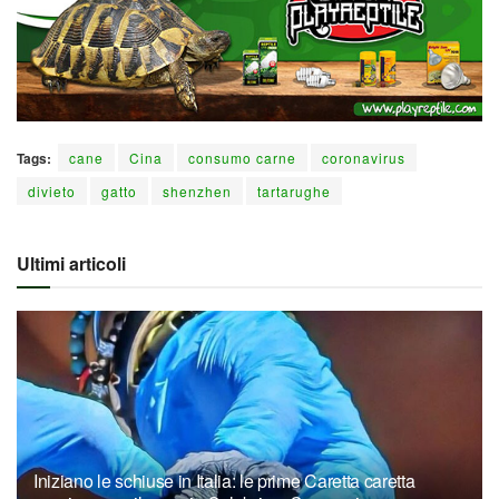
Tags:
cane
Cina
consumo carne
coronavirus
divieto
gatto
shenzhen
tartarughe
Ultimi articoli
Iniziano le schiuse in Italia: le prime Caretta caretta