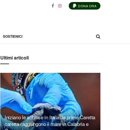
DONA ORA
SOSTIENICI
Ultimi articoli
Iniziano le schiuse in Italia: le prime Caretta
caretta raggiungono il mare in Calabria e