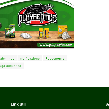
atchlings
nidificazione
Podocnemis
ruga acquatica
Link utili
Se