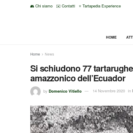
👥 Chi siamo
✉️ Contatti
⭐ Tartapedia Experience
HOME
ATT
Home
News
Si schiudono 77 tartarughe 
amazzonico dell’Ecuador
by
Domenico Vitiello
14 Novembre 2020
in