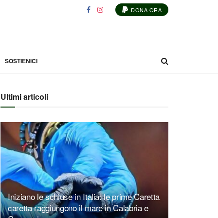
DONA ORA
SOSTIENICI
Ultimi articoli
Iniziano le schiuse in Italia: le prime Caretta
caretta raggiungono il mare in Calabria e