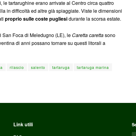
 le tartarughine erano arrivate al Centro circa quattro
a in difficoltà ed altre già spiaggiate. Viste le dimensioni
ati
proprio sulle coste pugliesi
durante la scorsa estate.
à di San Foca di Meledugno (LE), le
Caretta caretta
sono
 ventina di anni possano tornare su questi litorali a
ia
rilascio
salento
tartaruga
tartaruga marina
Link utili
Se