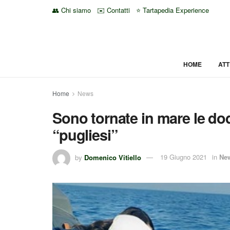
👥 Chi siamo
✉️ Contatti
⭐ Tartapedia Experience
HOME
ATT
Home
News
Sono tornate in mare le dod
“pugliesi”
by
Domenico Vitiello
19 Giugno 2021
in
Ne