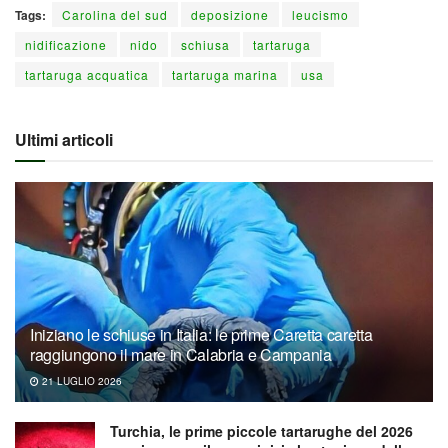
Tags:
Carolina del sud
deposizione
leucismo
nidificazione
nido
schiusa
tartaruga
tartaruga acquatica
tartaruga marina
usa
Ultimi articoli
Iniziano le schiuse in Italia: le prime Caretta caretta
raggiungono il mare in Calabria e Campania
21 LUGLIO 2026
Turchia, le prime piccole tartarughe del 2026