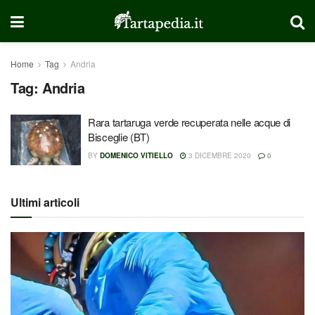
Home
Tag
Andria
Tag:
Andria
Rara tartaruga verde recuperata nelle acque di
Bisceglie (BT)
BY
DOMENICO VITIELLO
3 DICEMBRE 2020
0
Ultimi articoli