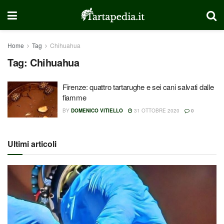
Home
Tag
Chihuahua
Tag:
Chihuahua
Firenze: quattro tartarughe e sei cani salvati dalle
fiamme
BY
DOMENICO VITIELLO
31 OTTOBRE 2020
0
Ultimi articoli