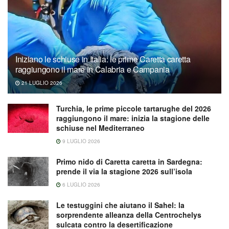
Iniziano le schiuse in Italia: le prime Caretta caretta
raggiungono il mare in Calabria e Campania
21 LUGLIO 2026
Turchia, le prime piccole tartarughe del 2026
raggiungono il mare: inizia la stagione delle
schiuse nel Mediterraneo
9 LUGLIO 2026
Primo nido di Caretta caretta in Sardegna:
prende il via la stagione 2026 sull’isola
6 LUGLIO 2026
Le testuggini che aiutano il Sahel: la
sorprendente alleanza della Centrochelys
sulcata contro la desertificazione