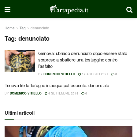
Home
Tag
denunciato
Tag:
denunciato
Genova: ubriaco denunciato dopo essere stato
sorpreso a sbattere una testuggine contro
l’asfalto
BY
DOMENICO VITIELLO
12 AGOSTO 2021
0
Teneva tre tartarughe in acqua putrescente: denunciato
BY
DOMENICO VITIELLO
4 SETTEMBRE 2018
0
Ultimi articoli