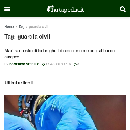
Home
Tag
guardia civil
Tag:
guardia civil
Maxi-sequestro di tartarughe: bloccato enorme contrabbando
europeo
BY
DOMENICO VITIELLO
22 AGOSTO 2018
0
Ultimi articoli