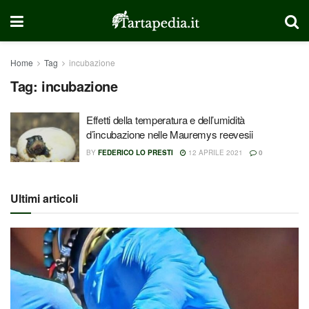
Home
Tag
incubazione
Tag:
incubazione
Effetti della temperatura e dell’umidità
d’incubazione nelle Mauremys reevesii
BY
FEDERICO LO PRESTI
12 APRILE 2021
0
Ultimi articoli