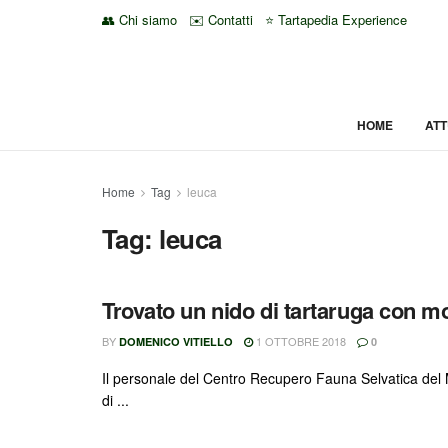
👥 Chi siamo
✉️ Contatti
⭐ Tartapedia Experience
HOME
ATT
Home
Tag
leuca
Tag:
leuca
Trovato un nido di tartaruga con mo
BY
1 OTTOBRE 2018
DOMENICO VITIELLO
0
Il personale del Centro Recupero Fauna Selvatica del 
di ...