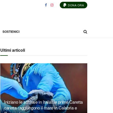
DONA ORA
SOSTIENICI
Ultimi articoli
Iniziano le schiuse in Italia: le prime Caretta
caretta raggiungono il mare in Calabria e