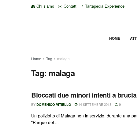
👥 Chi siamo
✉️ Contatti
⭐ Tartapedia Experience
HOME
ATT
Home
Tag
malaga
Tag:
malaga
Bloccati due minori intenti a brucia
BY
14 SETTEMBRE 2018
DOMENICO VITIELLO
0
Un poliziotto di Malaga non in servizio, durante una pa
"Parque del ...