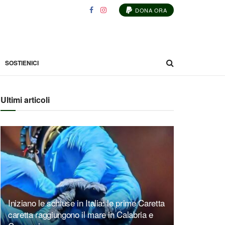
DONA ORA
SOSTIENICI
Ultimi articoli
Iniziano le schiuse in Italia: le prime Caretta
caretta raggiungono il mare in Calabria e