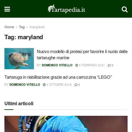
Home
Tag
maryland
Tag:
maryland
Nuovo modello di protesi per favorire il nuoto delle
tartarughe marine
BY
DOMENICO VITIELLO
6 FEBBRAIO 2021
0
Tartaruga in riabilitazione grazie ad una carrozzina “LEGO”
BY
DOMENICO VITIELLO
4 OTTOBRE 2018
0
Ultimi articoli