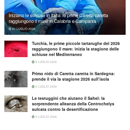
Iniziano le schiuse in Italia: le prime Caretta caretta
raggiungono il mare in Calabria e Campania
21 LUGLIO 2026
Turchia, le prime piccole tartarughe del 2026
raggiungono il mare: inizia la stagione delle
schiuse nel Mediterraneo
9 LUGLIO 2026
Primo nido di Caretta caretta in Sardegna:
prende il via la stagione 2026 sull’isola
6 LUGLIO 2026
Le testuggini che aiutano il Sahel: la
sorprendente alleanza della Centrochelys
sulcata contro la desertificazione
3 LUGLIO 2026