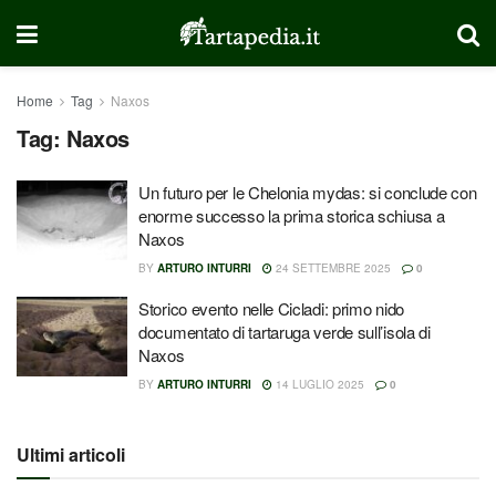
Home
Tag
Naxos
Tag:
Naxos
Un futuro per le Chelonia mydas: si conclude con
enorme successo la prima storica schiusa a
Naxos
BY
ARTURO INTURRI
24 SETTEMBRE 2025
0
Storico evento nelle Cicladi: primo nido
documentato di tartaruga verde sull’isola di
Naxos
BY
ARTURO INTURRI
14 LUGLIO 2025
0
Ultimi articoli