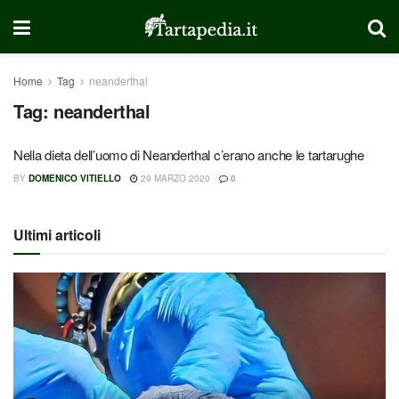
Home
Tag
neanderthal
Tag:
neanderthal
Nella dieta dell’uomo di Neanderthal c’erano anche le tartarughe
BY
DOMENICO VITIELLO
29 MARZO 2020
0
Ultimi articoli