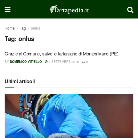
Home
Tag
onlus
Tag:
onlus
Grazie al Comune, salve le tartarughe di Montesilvano (PE)
BY
DOMENICO VITIELLO
7 SETTEMBRE 2018
0
Ultimi articoli