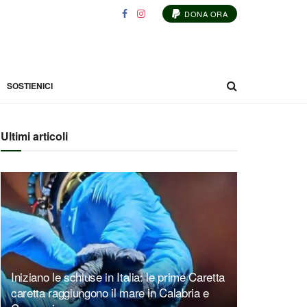
DONA ORA
SOSTIENICI
Ultimi articoli
Iniziano le schiuse in Italia: le prime Caretta
caretta raggiungono il mare in Calabria e