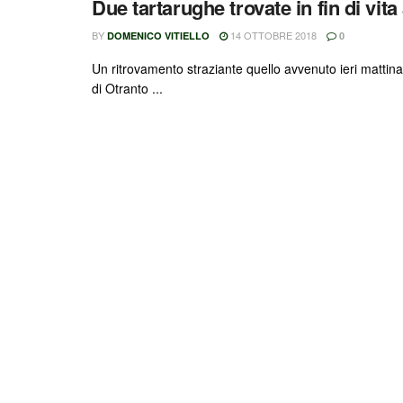
Due tartarughe trovate in fin di vit
BY
14 OTTOBRE 2018
DOMENICO VITIELLO
0
Un ritrovamento straziante quello avvenuto ieri mattina s
di Otranto ...