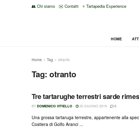
👥 Chi siamo
✉️ Contatti
⭐ Tartapedia Experience
HOME
ATT
Home
Tag
otranto
Tag:
otranto
Tre tartarughe terrestri sarde rimes
BY
20 GIUGNO 2019
DOMENICO VITIELLO
0
Una grossa tartaruga terrestre, appartenente alla speci
Costiera di Golfo Aranci ...