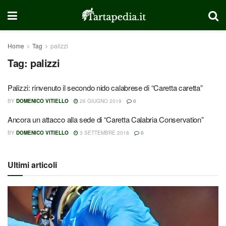
Home
Tag
palizzi
Tag:
palizzi
Palizzi: rinvenuto il secondo nido calabrese di “Caretta caretta”
BY
DOMENICO VITIELLO
26 GIUGNO 2019
0
Ancora un attacco alla sede di “Caretta Calabria Conservation”
BY
DOMENICO VITIELLO
3 SETTEMBRE 2018
0
Ultimi articoli