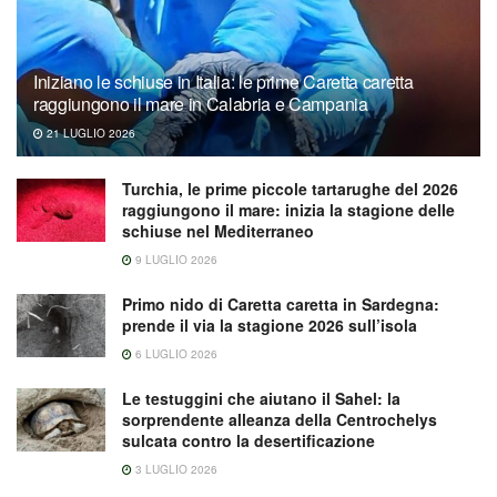
Iniziano le schiuse in Italia: le prime Caretta caretta
raggiungono il mare in Calabria e Campania
21 LUGLIO 2026
Turchia, le prime piccole tartarughe del 2026
raggiungono il mare: inizia la stagione delle
schiuse nel Mediterraneo
9 LUGLIO 2026
Primo nido di Caretta caretta in Sardegna:
prende il via la stagione 2026 sull’isola
6 LUGLIO 2026
Le testuggini che aiutano il Sahel: la
sorprendente alleanza della Centrochelys
sulcata contro la desertificazione
3 LUGLIO 2026