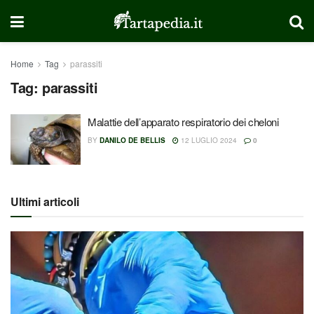
Home
Tag
parassiti
Tag:
parassiti
Malattie dell’apparato respiratorio dei cheloni
BY
DANILO DE BELLIS
12 LUGLIO 2024
0
Ultimi articoli