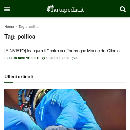
Home
Tag
pollica
Tag:
pollica
[RINVIATO] Inaugura il Centro per Tartarughe Marine del Cilento
BY
DOMENICO VITIELLO
16 APRILE 2019
0
Ultimi articoli