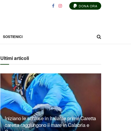
DONA ORA
SOSTIENICI
Ultimi articoli
Iniziano le schiuse in Italia: le prime Caretta
caretta raggiungono il mare in Calabria e