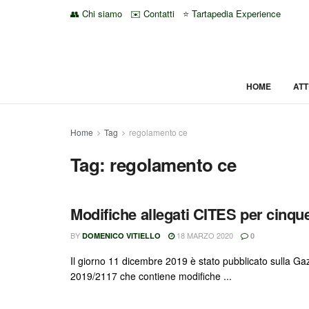
👥 Chi siamo
✉️ Contatti
⭐ Tartapedia Experience
HOME
ATT
Home
Tag
regolamento ce
Tag:
regolamento ce
Modifiche allegati CITES per cinque
BY
18 MARZO 2020
DOMENICO VITIELLO
0
Il giorno 11 dicembre 2019 è stato pubblicato sulla Ga
2019/2117 che contiene modifiche ...