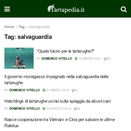
Home
Tag
salvaguardia
Tag:
salvaguardia
“Quale futuro per le tartarughe?”
BY
DOMENICO VITIELLO
10 MARZO 2021
0
Il governo monegasco impegnato nella salvaguardia delle
tartarughe
BY
DOMENICO VITIELLO
21 MARZO 2019
0
Hatchlings di tartarughe uccisi sulla spiaggia da alcuni cani
BY
DOMENICO VITIELLO
22 AGOSTO 2018
0
Nasce cooperazione tra Vietnam e Cina per salvare le ultime
Rafetus