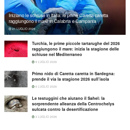
Iniziano le schiuse in Italia: le prime Caretta caretta
raggiungono il mare in Calabria e Campania
21 LUGLIO 2026
Turchia, le prime piccole tartarughe del 2026
raggiungono il mare: inizia la stagione delle
schiuse nel Mediterraneo
9 LUGLIO 2026
Primo nido di Caretta caretta in Sardegna:
prende il via la stagione 2026 sull’isola
6 LUGLIO 2026
Le testuggini che aiutano il Sahel: la
sorprendente alleanza della Centrochelys
sulcata contro la desertificazione
3 LUGLIO 2026