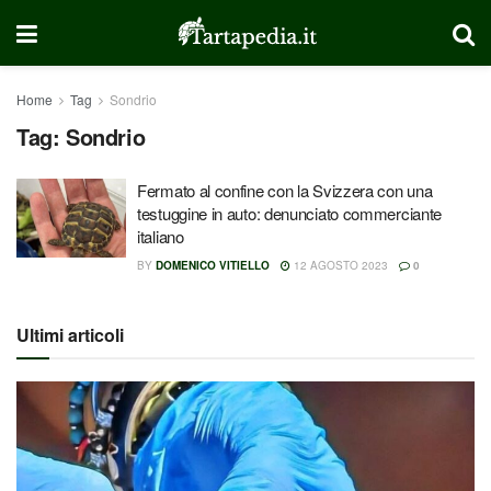
Home
Tag
Sondrio
Tag:
Sondrio
Fermato al confine con la Svizzera con una
testuggine in auto: denunciato commerciante
italiano
BY
DOMENICO VITIELLO
12 AGOSTO 2023
0
Ultimi articoli