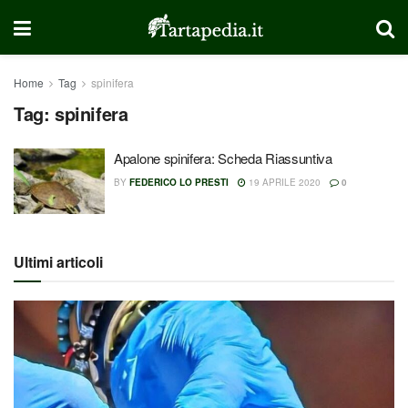
Home
Tag
spinifera
Tag:
spinifera
Apalone spinifera: Scheda Riassuntiva
BY
FEDERICO LO PRESTI
19 APRILE 2020
0
Ultimi articoli