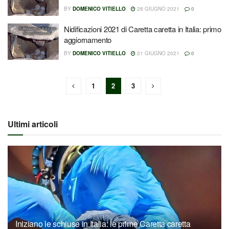
BY
DOMENICO VITIELLO
28 GIUGNO 2021
0
Nidificazioni 2021 di Caretta caretta in Italia: primo
aggiornamento
BY
DOMENICO VITIELLO
21 GIUGNO 2021
0
1
2
3
Ultimi articoli
Iniziano le schiuse in Italia: le prime Caretta caretta