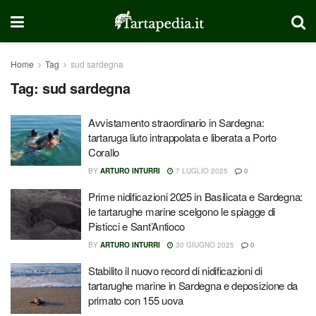
Home
Tag
sud sardegna
Tag:
sud sardegna
Avvistamento straordinario in Sardegna:
tartaruga liuto intrappolata e liberata a Porto
Corallo
BY
ARTURO INTURRI
7 LUGLIO 2025
0
Prime nidificazioni 2025 in Basilicata e Sardegna:
le tartarughe marine scelgono le spiagge di
Pisticci e Sant’Antioco
BY
ARTURO INTURRI
30 GIUGNO 2025
0
Stabilito il nuovo record di nidificazioni di
tartarughe marine in Sardegna e deposizione da
primato con 155 uova