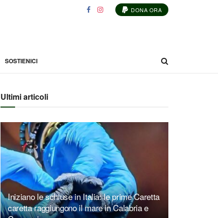
DONA ORA
SOSTIENICI
Ultimi articoli
Iniziano le schiuse in Italia: le prime Caretta
caretta raggiungono il mare in Calabria e