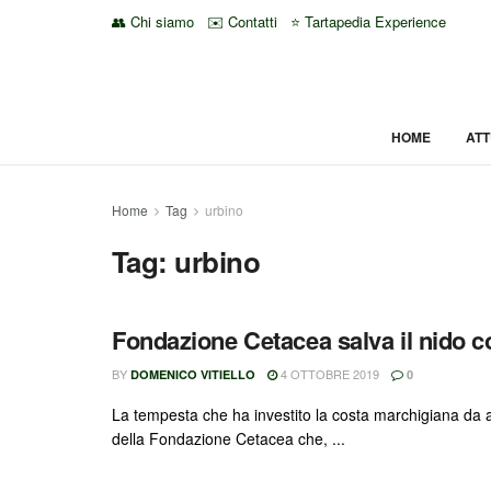
👥 Chi siamo
✉️ Contatti
⭐ Tartapedia Experience
HOME
ATT
Home
Tag
urbino
Tag:
urbino
Fondazione Cetacea salva il nido c
BY
4 OTTOBRE 2019
DOMENICO VITIELLO
0
La tempesta che ha investito la costa marchigiana da a
della Fondazione Cetacea che, ...