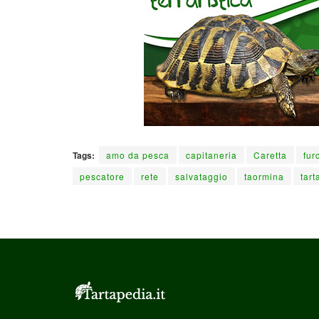
Tags:
amo da pesca
capitaneria
Caretta
fur
pescatore
rete
salvataggio
taormina
tart