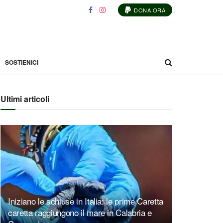
DONA ORA
SOSTIENICI
Ultimi articoli
Iniziano le schiuse in Italia: le prime Caretta
caretta raggiungono il mare in Calabria e