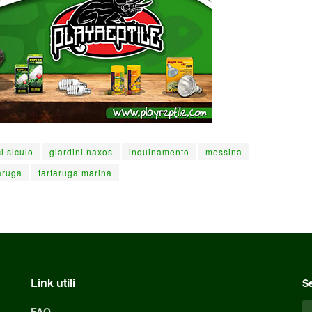
ci siculo
giardini naxos
inquinamento
messina
aruga
tartaruga marina
Link utili
Se
FAQ