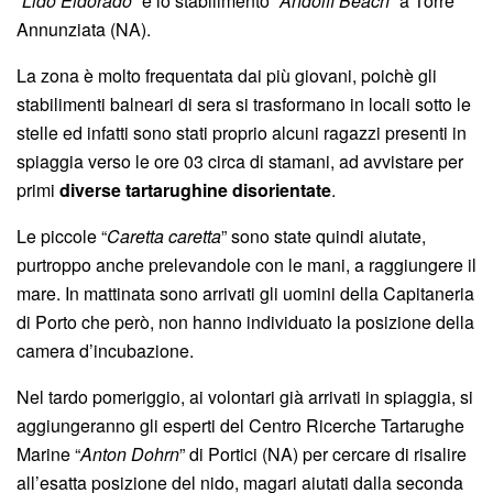
“
Lido Eldorado
” e lo stabilimento “
Andolfi Beach
” a Torre
Annunziata (NA).
La zona è molto frequentata dai più giovani, poichè gli
stabilimenti balneari di sera si trasformano in locali sotto le
stelle ed infatti sono stati proprio alcuni ragazzi presenti in
spiaggia verso le ore 03 circa di stamani, ad avvistare per
primi
diverse tartarughine disorientate
.
Le piccole “
Caretta caretta
” sono state quindi aiutate,
purtroppo anche prelevandole con le mani, a raggiungere il
mare. In mattinata sono arrivati gli uomini della Capitaneria
di Porto che però, non hanno individuato la posizione della
camera d’incubazione.
Nel tardo pomeriggio, ai volontari già arrivati in spiaggia, si
aggiungeranno gli esperti del Centro Ricerche Tartarughe
Marine “
Anton Dohrn
” di Portici (NA) per cercare di risalire
all’esatta posizione del nido, magari aiutati dalla seconda