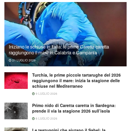
Iniziano le schiuse in Italia: le prime Caretta caretta
raggiungono il mare in Calabria e Campania
21 LUGLIO 2026
Turchia, le prime piccole tartarughe del 2026
raggiungono il mare: inizia la stagione delle
schiuse nel Mediterraneo
9 LUGLIO 2026
Primo nido di Caretta caretta in Sardegna:
prende il via la stagione 2026 sull’isola
6 LUGLIO 2026
Le testuggini che aiutano il Sahel: la