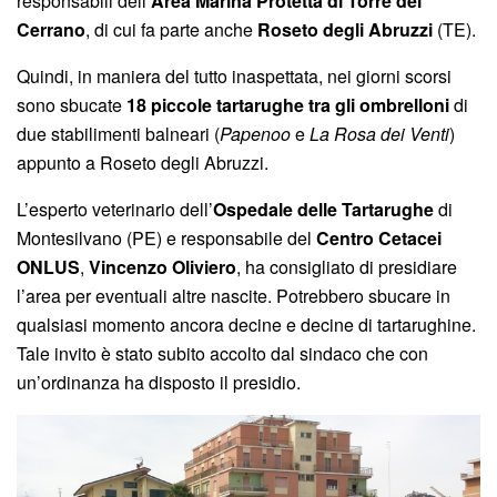
responsabili dell’
Area Marina Protetta di Torre del
Cerrano
, di cui fa parte anche
Roseto degli Abruzzi
(TE).
Quindi, in maniera del tutto inaspettata, nei giorni scorsi
sono sbucate
18 piccole tartarughe tra gli ombrelloni
di
due stabilimenti balneari (
Papenoo
e
La Rosa dei Venti
)
appunto a Roseto degli Abruzzi.
L’esperto veterinario dell’
Ospedale delle Tartarughe
di
Montesilvano (PE) e responsabile del
Centro Cetacei
ONLUS
,
Vincenzo Oliviero
, ha consigliato di presidiare
l’area per eventuali altre nascite. Potrebbero sbucare in
qualsiasi momento ancora decine e decine di tartarughine.
Tale invito è stato subito accolto dal sindaco che con
un’ordinanza ha disposto il presidio.