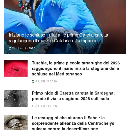
Iniziano le schiuse in Italia: le prime Caretta caretta
raggiungono il mare in Calabria e Campania
21 LUGLIO 2026
Turchia, le prime piccole tartarughe del 2026
raggiungono il mare: inizia la stagione delle
schiuse nel Mediterraneo
9 LUGLIO 2026
Primo nido di Caretta caretta in Sardegna:
prende il via la stagione 2026 sull’isola
6 LUGLIO 2026
Le testuggini che aiutano il Sahel: la
sorprendente alleanza della Centrochelys
sulcata contro la desertificazione