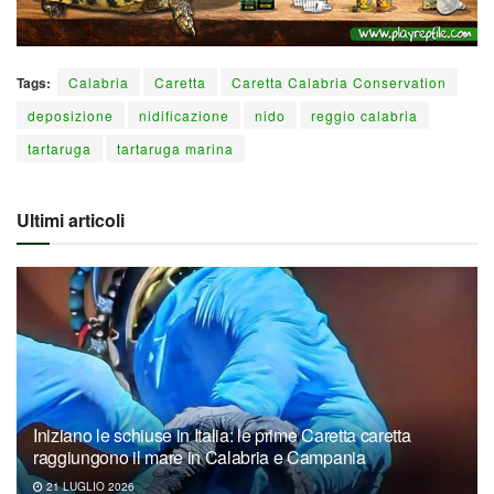
Tags:
Calabria
Caretta
Caretta Calabria Conservation
deposizione
nidificazione
nido
reggio calabria
tartaruga
tartaruga marina
Ultimi articoli
Iniziano le schiuse in Italia: le prime Caretta caretta
raggiungono il mare in Calabria e Campania
21 LUGLIO 2026