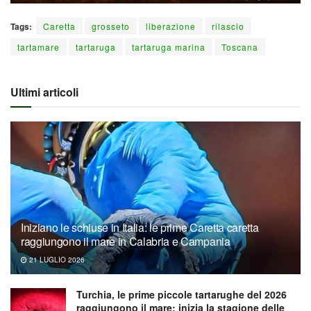
Tags:
Caretta
grosseto
liberazione
rilascio
tartamare
tartaruga
tartaruga marina
Toscana
Ultimi articoli
Iniziano le schiuse in Italia: le prime Caretta caretta
raggiungono il mare in Calabria e Campania
21 LUGLIO 2026
Turchia, le prime piccole tartarughe del 2026
raggiungono il mare: inizia la stagione delle