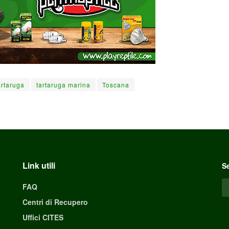
artaruga
tartaruga marina
Toscana
Link utili
Se
FAQ
Centri di Recupero
Uffici CITES