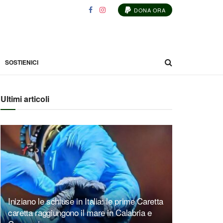
DONA ORA
SOSTIENICI
Ultimi articoli
Iniziano le schiuse in Italia: le prime Caretta
caretta raggiungono il mare in Calabria e