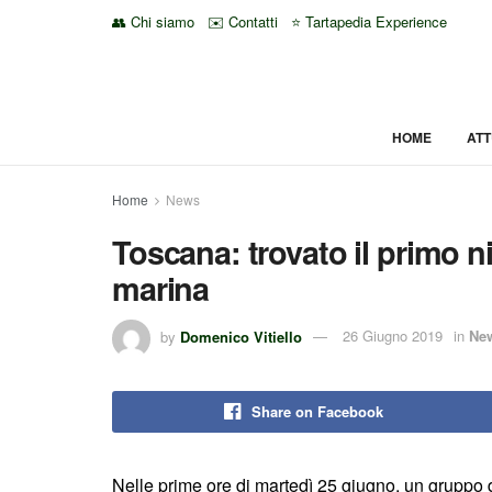
👥 Chi siamo
✉️ Contatti
⭐ Tartapedia Experience
HOME
ATT
Home
News
Toscana: trovato il primo n
marina
by
Domenico Vitiello
26 Giugno 2019
in
Ne
Share on Facebook
Nelle prime ore di martedì 25 giugno, un gruppo d