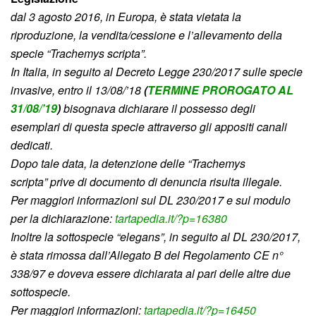
dal 3 agosto 2016, in Europa, è stata vietata la
riproduzione, la vendita/cessione e l’allevamento della
specie “Trachemys scripta”.
In Italia, in seguito al Decreto Legge 230/2017 sulle specie
invasive, entro il 13/08/’18
(
TERMINE PROROGATO AL
31/08/’19
)
bisognava dichiarare il possesso degli
esemplari di questa specie attraverso gli appositi canali
dedicati.
Dopo tale data, la detenzione delle “Trachemys
scripta” prive di documento di denuncia risulta illegale.
Per maggiori informazioni sul DL 230/2017 e sul modulo
per la dichiarazione:
tartapedia.it/?p=16380
Inoltre la sottospecie “elegans”, in seguito al DL 230/2017,
è stata rimossa dall’Allegato B del Regolamento CE n°
338/97 e doveva essere dichiarata al pari delle altre due
sottospecie.
Per maggiori informazioni:
tartapedia.it/?p=16450