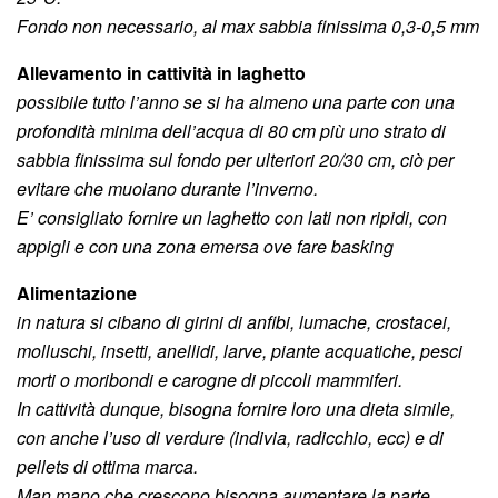
Fondo non necessario, al max sabbia finissima 0,3-0,5 mm
Allevamento in cattività in laghetto
possibile tutto l’anno se si ha almeno una parte con una
p
rofondità minima dell’acqua di 80 cm più uno strato di
sabbia finissima sul fondo per ulteriori 20/30 cm, ciò per
evitare che muoiano durante l’inverno.
E’ consigliato fornire un laghetto con lati non ripidi, con
appigli e con una zona emersa ove fare basking
Alimentazione
in natura si cibano di girini di anfibi, lumache, crostacei,
molluschi, insetti, anellidi, larve, piante acquatiche, pesci
morti o moribondi e carogne di piccoli mammiferi.
In cattività dunque, bisogna fornire loro una dieta simile,
con anche l’uso di verdure (indivia, radicchio, ecc) e di
pellets di ottima marca.
Man mano che crescono bisogna aumentare la parte