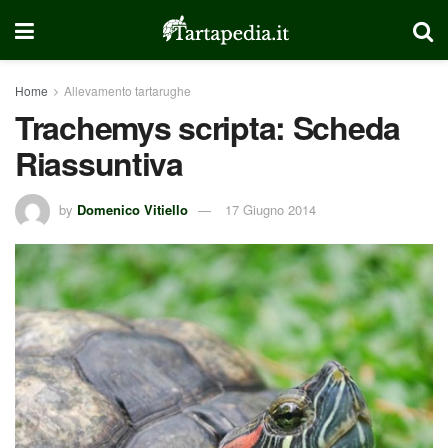
Home
Allevamento tartarughe
Trachemys scripta: Scheda
Riassuntiva
by
Domenico Vitiello
17 Giugno 2014