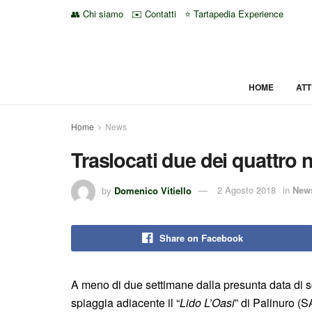
👥 Chi siamo
✉️ Contatti
⭐ Tartapedia Experience
HOME
ATT
Home
News
Traslocati due dei quattro 
by
Domenico Vitiello
2 Agosto 2018
in
New
Share on Facebook
A meno di due settimane dalla presunta data di s
spiaggia adiacente il “
Lido L’Oasi
” di Palinuro (