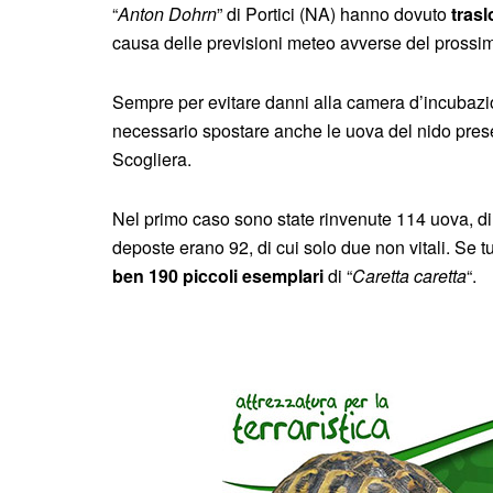
“
Anton Dohrn
” di Portici (NA) hanno dovuto
trasl
causa delle previsioni meteo avverse del pross
Sempre per evitare danni alla camera d’incubazi
necessario spostare anche le uova del nido prese
Scogliera.
Nel primo caso sono state rinvenute 114 uova, di 
deposte erano 92, di cui solo due non vitali. Se tut
ben 190 piccoli esemplari
di “
Caretta caretta
“.