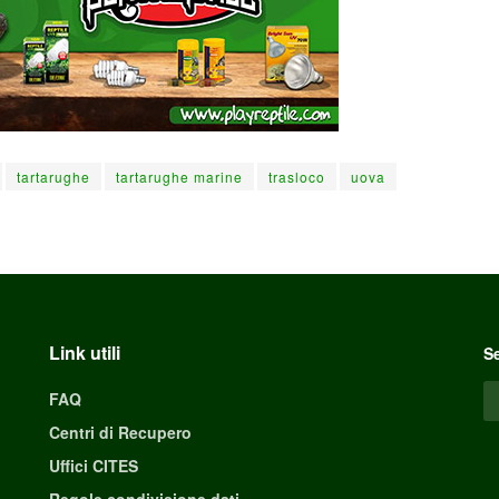
tartarughe
tartarughe marine
trasloco
uova
Link utili
Se
FAQ
Centri di Recupero
Uffici CITES
Regole condivisione dati