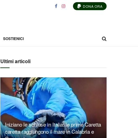
DONA ORA
SOSTIENICI
Ultimi articoli
Iniziano le schiuse in Italia: le prime Caretta
caretta raggiungono il mare in Calabria e