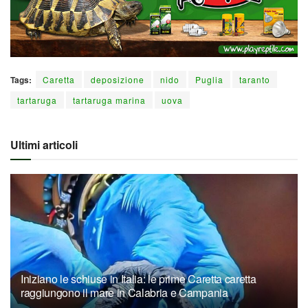
Tags:
Caretta
deposizione
nido
Puglia
taranto
tartaruga
tartaruga marina
uova
Ultimi articoli
Iniziano le schiuse in Italia: le prime Caretta caretta
raggiungono il mare in Calabria e Campania